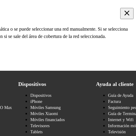
ática o se puede seleccionar una red manualmente. Si se selecciona
 si se sale del área de cobertura de la red seleccionada.
Dispositivos
Ayuda al cliente
Dispositivos
Guía de Ayuda
iPhone
Factura
BO Max
Móviles Samsung
Seguimiento pe
Móviles Xiaomi
Guía de Termina
Móviles financiados
Internet y Wifi
Televisores
Información mó
Tablets
Televisión