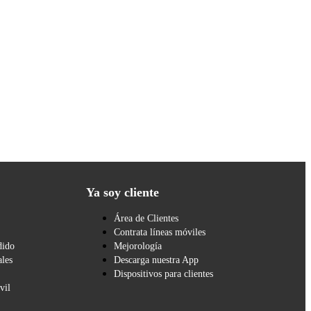
Ya soy cliente
Área de Clientes
Contrata líneas móviles
dido
Mejorología
les
Descarga nuestra App
Dispositivos para clientes
vil