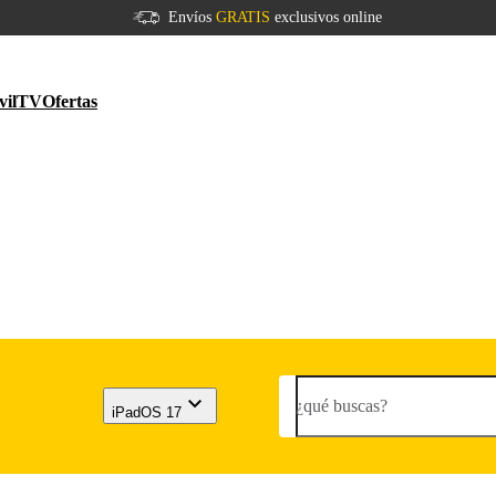
Envíos
GRATIS
exclusivos online
vil
TV
Ofertas
¿qué buscas?
iPadOS 17