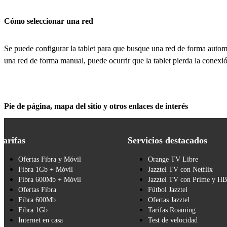
Cómo seleccionar una red
Se puede configurar la tablet para que busque una red de forma autom
una red de forma manual, puede ocurrir que la tablet pierda la conexión
Pie de página, mapa del sitio y otros enlaces de interés
Tarifas
Servicios destacados
Ofertas Fibra y Móvil
Orange TV Libre
Fibra 1Gb + Móvil
Jazztel TV con Netflix
Fibra 600Mb + Móvil
Jazztel TV con Prime y H
Ofertas Fibra
Fútbol Jazztel
Fibra 600Mb
Ofertas Jazztel
Fibra 1Gb
Tarifas Roaming
Internet en casa
Test de velocidad