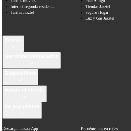
Tarifas móviles
Plan Amigo
Internet segunda residencia
Tiendas Jazztel
Tarifas Jazztel
Seguro Hogar
Luz y Gas Jazztel
Tarifas
Servicios destacados
Dispositivos
Ayuda al cliente
Ya soy cliente
Descarga nuestra App
Encuéntranos en redes