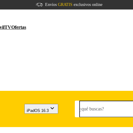
Envíos
GRATIS
exclusivos online
vil
TV
Ofertas
¿qué buscas?
iPadOS 16.3