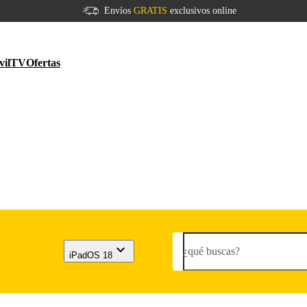
Envíos
GRATIS
exclusivos online
vil
TV
Ofertas
¿qué buscas?
iPadOS 18