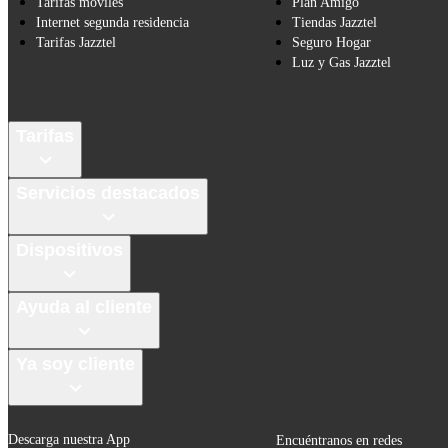
Tarifas móviles
Plan Amigo
Internet segunda residencia
Tiendas Jazztel
Tarifas Jazztel
Seguro Hogar
Luz y Gas Jazztel
Tarifas
Servicios destacados
Dispositivos
Ayuda al cliente
Ya soy cliente
Descarga nuestra App
Encuéntranos en redes