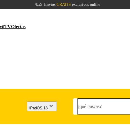
Envíos
GRATIS
exclusivos online
vil
TV
Ofertas
¿qué buscas?
iPadOS 18