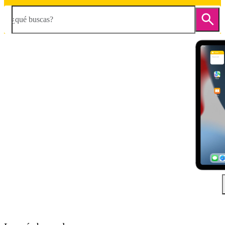
¿qué buscas?
Diapositiva 1 de 5. Apple iPad Air (2022) - DarkGray - imagen 1