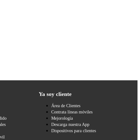
Ya soy cliente
Área de Clientes
Contrata líneas móviles
dido
Mejorología
les
Descarga nuestra App
Dispositivos para clientes
vil