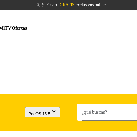
Envíos
GRATIS
exclusivos online
vil
TV
Ofertas
¿qué buscas?
iPadOS 15.5