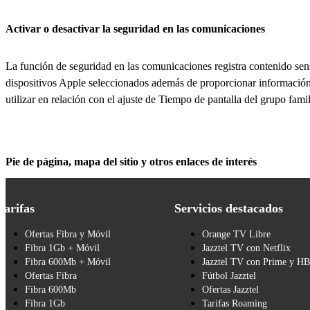
Activar o desactivar la seguridad en las comunicaciones
La función de seguridad en las comunicaciones registra contenido sens
dispositivos Apple seleccionados además de proporcionar información 
utilizar en relación con el ajuste de Tiempo de pantalla del grupo famil
Pie de página, mapa del sitio y otros enlaces de interés
Tarifas
Servicios destacados
Ofertas Fibra y Móvil
Orange TV Libre
Fibra 1Gb + Móvil
Jazztel TV con Netflix
Fibra 600Mb + Móvil
Jazztel TV con Prime y H
Ofertas Fibra
Fútbol Jazztel
Fibra 600Mb
Ofertas Jazztel
Fibra 1Gb
Tarifas Roaming