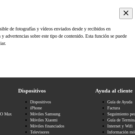
ible de fotografías y vídeos enviados desde y recibidos en
y advertencias sobre este tipo de contenido. Esta función se puede
iar.
Dispositivos
Ayuda al cliente
Dispositivos
Guía de Ayuda
iPhone
Factura
BO Max
Móviles Samsung
Seguimiento pe
Móviles Xiaomi
Guía de Termina
Móviles financiados
Internet y Wifi
Televisores
Información mó