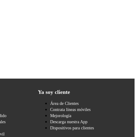
Ya soy cliente
Área de Clientes
Contrata líneas móviles
dido
Mejorología
les
Descarga nuestra App
Dispositivos para clientes
vil