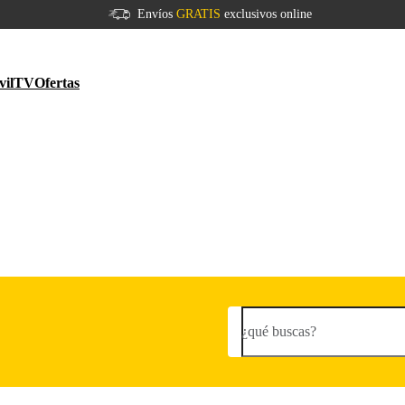
Envíos
GRATIS
exclusivos online
vil
TV
Ofertas
¿qué buscas?