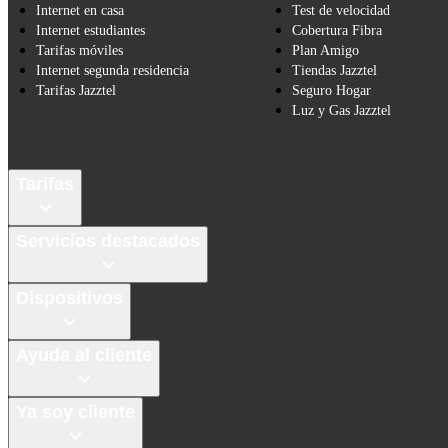
Internet en casa
Test de velocidad
Internet estudiantes
Cobertura Fibra
Tarifas móviles
Plan Amigo
Internet segunda residencia
Tiendas Jazztel
Tarifas Jazztel
Seguro Hogar
Luz y Gas Jazztel
Tarifas
Servicios destacados
Dispositivos
Ayuda al cliente
Ya soy cliente