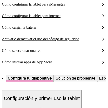
Cómo configurar la tablet para iMessages
Cómo configurar la tablet para internet
Cómo cargar la batería
Activar o desactivar el uso del código de seguridad
Cómo seleccionar una red
Cómo instalar apps de App Store
Configura tu dispositivo
Solución de problemas
Espe
Configuración y primer uso la tablet