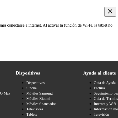
ra conectarse a internet. Al activar la función de Wi-Fi, la tablet no
Dispositivos
Ayuda al cliente
Dispositivos
Guía de Ayuda
iPhone
Factura
BO Max
Móviles Samsung
Seguimiento pe
Móviles Xiaomi
Guía de Termina
Móviles financiados
Internet y Wifi
Televisores
Información mó
Tablets
Televisión