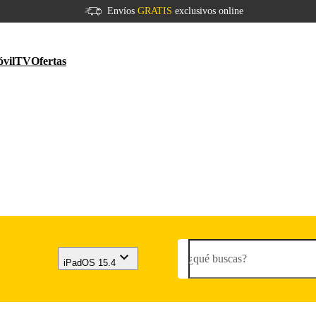
Envíos
GRATIS
exclusivos online
vil
TV
Ofertas
¿qué buscas?
iPadOS 15.4