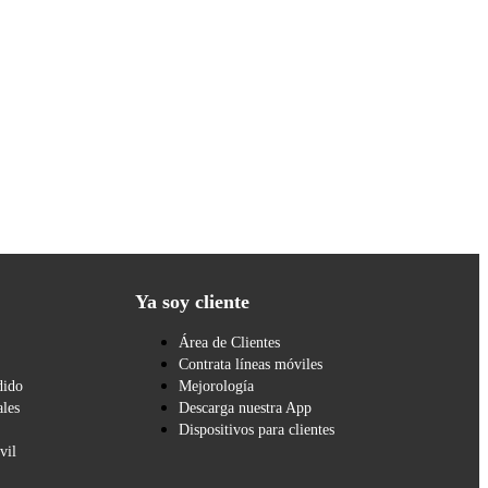
Ya soy cliente
Área de Clientes
Contrata líneas móviles
dido
Mejorología
les
Descarga nuestra App
Dispositivos para clientes
vil