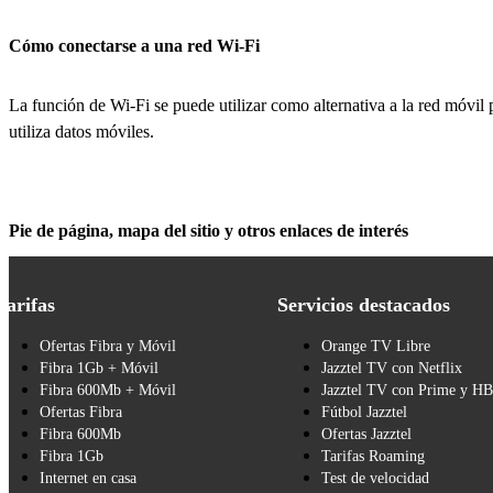
Cómo conectarse a una red Wi-Fi
La función de Wi-Fi se puede utilizar como alternativa a la red móvil pa
utiliza datos móviles.
Pie de página, mapa del sitio y otros enlaces de interés
Tarifas
Servicios destacados
Ofertas Fibra y Móvil
Orange TV Libre
Fibra 1Gb + Móvil
Jazztel TV con Netflix
Fibra 600Mb + Móvil
Jazztel TV con Prime y H
Ofertas Fibra
Fútbol Jazztel
Fibra 600Mb
Ofertas Jazztel
Fibra 1Gb
Tarifas Roaming
Internet en casa
Test de velocidad