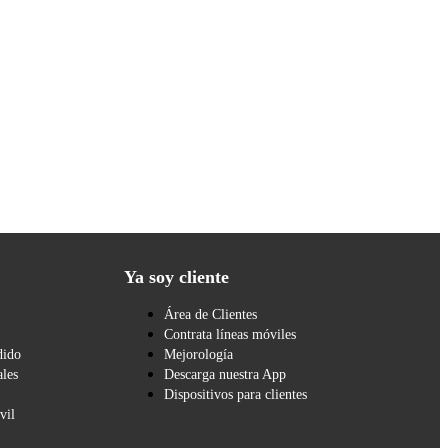
Ya soy cliente
Área de Clientes
Contrata líneas móviles
dido
Mejorología
les
Descarga nuestra App
Dispositivos para clientes
vil