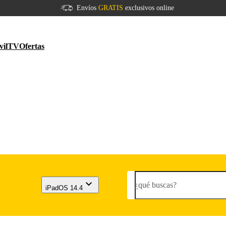
Envíos
GRATIS
exclusivos online
vil
TV
Ofertas
¿qué buscas?
iPadOS 14.4