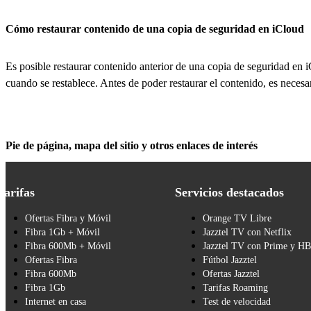
Cómo restaurar contenido de una copia de seguridad en iCloud
Es posible restaurar contenido anterior de una copia de seguridad en iC
cuando se restablece. Antes de poder restaurar el contenido, es neces
Pie de página, mapa del sitio y otros enlaces de interés
Tarifas
Servicios destacados
Ofertas Fibra y Móvil
Orange TV Libre
Fibra 1Gb + Móvil
Jazztel TV con Netflix
Fibra 600Mb + Móvil
Jazztel TV con Prime y H
Ofertas Fibra
Fútbol Jazztel
Fibra 600Mb
Ofertas Jazztel
Fibra 1Gb
Tarifas Roaming
Internet en casa
Test de velocidad