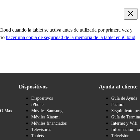
loud cuando la tablet se activa antes de utilizarla por primera vez y
ario
hacer una copia de seguridad de la memoria de la tablet en iCloud
.
Dispositivos
Ayuda al cliente
Dispositivos
Guía de Ayuda
iPhone
Factura
BO Max
Móviles Samsung
Seguimiento pe
Móviles Xiaomi
Guía de Termina
Móviles financiados
Internet y Wifi
Televisores
Información mó
Tablets
Televisión