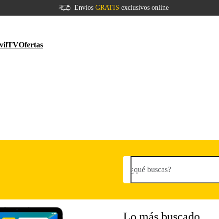
Envíos
GRATIS
exclusivos online
vil
TV
Ofertas
¿qué buscas?
Lo más buscado