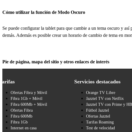
Cómo utilizar la función de Modo Oscuro
Se puede configurar la tablet para que cambie a un tema oscuro y así p
demás. Además es posible crear un horario de cambio de tema en mom
Pie de página, mapa del sitio y otros enlaces de interés
Tarifas
Servicios destacados
Ofertas Fibra y Móvil
Orange TV Libre
Fibra 1Gb + Móvil
Jazztel TV con Netflix
Fibra 600Mb + Móvil
Jazztel TV con Prime y H
Ofertas Fibra
Fútbol Jazztel
Fibra 600Mb
Ofertas Jazztel
Fibra 1Gb
Tarifas Roaming
Internet en casa
Test de velocidad