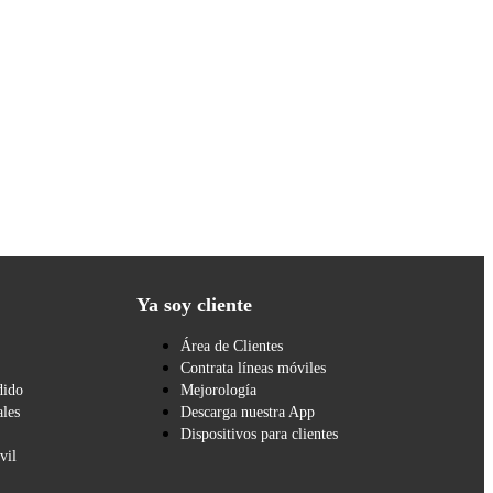
Ya soy cliente
Área de Clientes
Contrata líneas móviles
dido
Mejorología
les
Descarga nuestra App
Dispositivos para clientes
vil