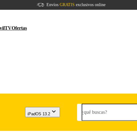
Envíos
GRATIS
exclusivos online
vil
TV
Ofertas
¿qué buscas?
iPadOS 13.2