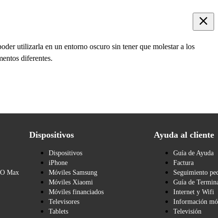
oder utilizarla en un entorno oscuro sin tener que molestar a los
entos diferentes.
Dispositivos
Ayuda al cliente
Dispositivos
Guía de Ayuda
iPhone
Factura
BO Max
Móviles Samsung
Seguimiento pe
Móviles Xiaomi
Guía de Termina
Móviles financiados
Internet y Wifi
Televisores
Información mó
Tablets
Televisión